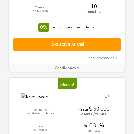
10
Tiempo
de revisión
minutos
0%
comisión para nuevos clientes
¡Solicítalo ya!
Mas informacion
Condiciones ∨
¡Nuevo!
4.5
$ 50 000
hasta
Max monto /
método de producción
cuenta / tarjeta
0.01%
de
Tasa
de interes
por dia