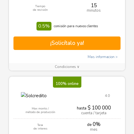
15
Tiempo
de revisión
minutos
0.5%
comisión para nuevos clientes
¡Solicítalo ya!
Mas informacion
Condiciones ∨
100% online
4.0
$ 100 000
hasta
Max monto /
método de producción
cuenta / tarjeta
0%
de
Tasa
de interes
mes