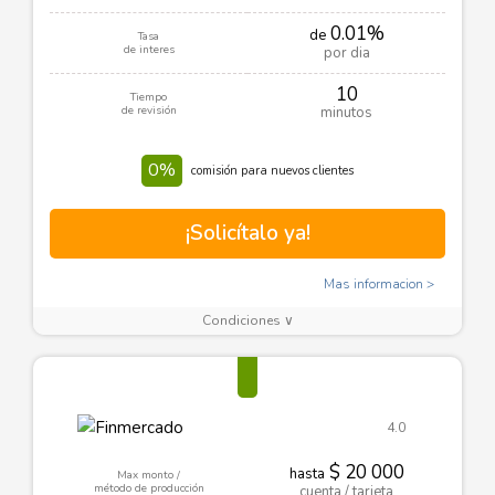
0.01%
de
Tasa
de interes
por dia
10
Tiempo
de revisión
minutos
0%
comisión para nuevos clientes
¡Solicítalo ya!
Mas informacion
Condiciones ∨
4.0
$ 20 000
hasta
Max monto /
método de producción
cuenta / tarjeta