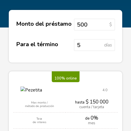
Monto del préstamo
$
Para el término
días
100% online
4.0
$ 150 000
hasta
Max monto /
método de producción
cuenta / tarjeta
0%
de
Tasa
de interes
mes