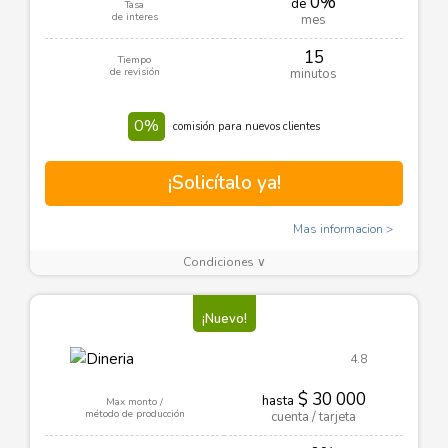
0%
de
Tasa
de interes
mes
15
Tiempo
de revisión
minutos
0%
comisión para nuevos clientes
¡Solicítalo ya!
Mas informacion
Condiciones ∨
¡Nuevo!
4.8
$ 30 000
hasta
Max monto /
método de producción
cuenta / tarjeta