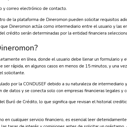
o y correo electrónico de contacto.
o de la plataforma de Dineromon pueden solicitar requisitos adic
que Dineromon actúa como intermediario entre el usuario y las e
del crédito serán determinadas por la entidad financiera seleccion
Dineromon?
etamente en línea, donde el usuario debe llenar un formulario y el
e ser rápida, en algunos casos en menos de 15 minutos, y una vez
l solicitante.
ado por la CONDUSEF debido a su naturaleza de intermediario y 
n de datos y se conecta solo con empresas financieras legales y c
 Buró de Crédito, lo que significa que revisan el historial creditic
 en cualquier servicio financiero, es esencial leer detenidamente 
s tasas de interés y comisiones antes de solicitar un préstamo. 