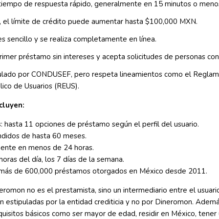
 tiempo de respuesta rápido, generalmente en 15 minutos o meno
s, el límite de crédito puede aumentar hasta $100,000 MXN.
es sencillo y se realiza completamente en línea.
mer préstamo sin intereses y acepta solicitudes de personas con h
ulado por CONDUSEF, pero respeta lineamientos como el Reglam
lico de Usuarios (REUS).
cluyen:
 hasta 11 opciones de préstamo según el perfil del usuario.
didos de hasta 60 meses.
mente en menos de 24 horas.
horas del día, los 7 días de la semana.
a: más de 600,000 préstamos otorgados en México desde 2011.
romon no es el prestamista, sino un intermediario entre el usuari
n estipuladas por la entidad crediticia y no por Dineromon. Ademá
equisitos básicos como ser mayor de edad, residir en México, tener