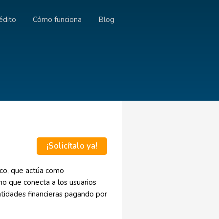
édito
Cómo funciona
Blog
¡Solicítalo ya!
ico, que actúa como
no que conecta a los usuarios
entidades financieras pagando por