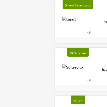
Dinero Garantizado
ha
4.5
100% online
has
4.0
¡Nuevo!