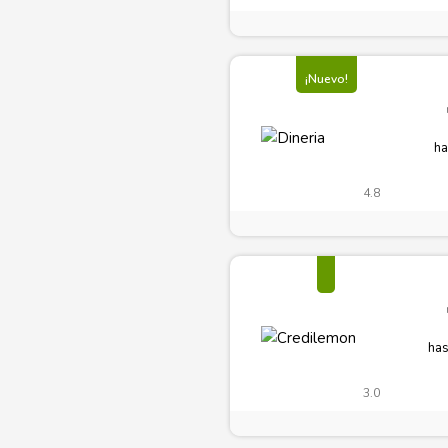
¡Nuevo!
ha
4.8
has
3.0