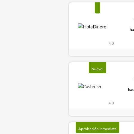
ha
4.0
Nuevo!
has
4.0
Aprobación inmediata