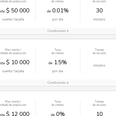
método de producción
de interes
de revisión
$ 50 000
0.01%
30
sta
de
cuenta / tarjeta
por dia
minutos
Condiciones ∨
Max monto /
Tasa
Tiempo
método de producción
de interes
de revisión
$ 10 000
1.5%
sta
de
minutos
cuenta / tarjeta
por dia
Condiciones ∨
Max monto /
Tasa
Tiempo
método de producción
de interes
de revisión
$ 12 000
0%
10
sta
de