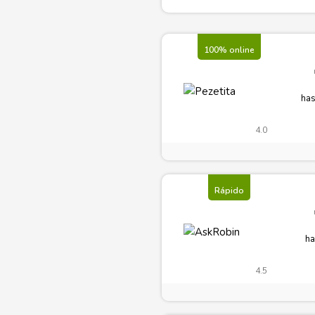
100% online
has
4.0
Rápido
ha
4.5