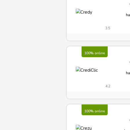
ha
3.5
100% online
ha
4.2
100% online