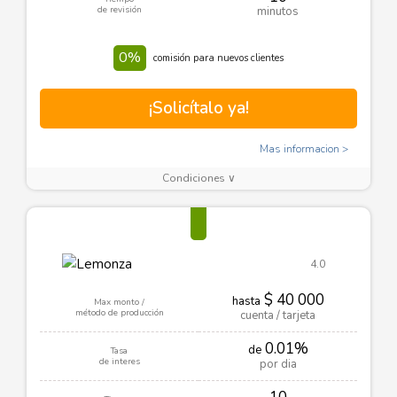
de revisión
minutos
0%
comisión para nuevos clientes
¡Solicítalo ya!
Mas informacion
Condiciones ∨
4.0
$ 40 000
hasta
Max monto /
método de producción
cuenta / tarjeta
0.01%
de
Tasa
de interes
por dia