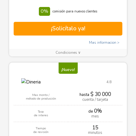
0%
comisión para nuevos clientes
¡Solicítalo ya!
Mas informacion
Condiciones ∨
¡Nuevo!
4.8
$ 30 000
hasta
Max monto /
método de producción
cuenta / tarjeta
0%
de
Tasa
de interes
mes
15
Tiempo
de revisión
minutos