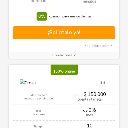
de revisión
minutos
0%
comisión para nuevos clientes
¡Solicítalo ya!
Mas informacion
Condiciones ∨
100% online
4.4
$ 150 000
hasta
Max monto /
método de producción
cuenta / tarjeta
0%
de
Tasa
de interes
mes
10
Tiempo