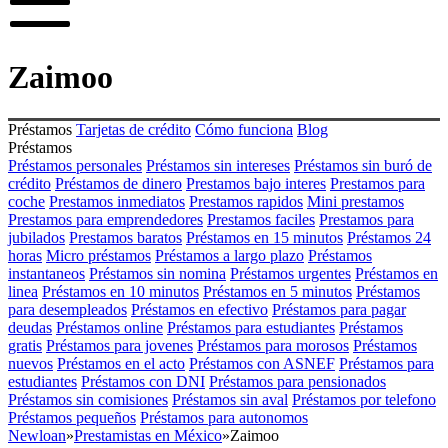
Zaimoo
Préstamos
Tarjetas de crédito
Cómo funciona
Blog
Préstamos
Préstamos personales
Préstamos sin intereses
Préstamos sin buró de
crédito
Préstamos de dinero
Prestamos bajo interes
Prestamos para
coche
Prestamos inmediatos
Prestamos rapidos
Mini prestamos
Prestamos para emprendedores
Prestamos faciles
Prestamos para
jubilados
Prestamos baratos
Préstamos en 15 minutos
Préstamos 24
horas
Micro préstamos
Préstamos a largo plazo
Préstamos
instantaneos
Préstamos sin nomina
Préstamos urgentes
Préstamos en
linea
Préstamos en 10 minutos
Préstamos en 5 minutos
Préstamos
para desempleados
Préstamos en efectivo
Préstamos para pagar
deudas
Préstamos online
Préstamos para estudiantes
Préstamos
gratis
Préstamos para jovenes
Préstamos para morosos
Préstamos
nuevos
Préstamos en el acto
Préstamos con ASNEF
Préstamos para
estudiantes
Préstamos con DNI
Préstamos para pensionados
Préstamos sin comisiones
Préstamos sin aval
Préstamos por telefono
Préstamos pequeños
Préstamos para autonomos
Newloan
»
Prestamistas en México
»
Zaimoo