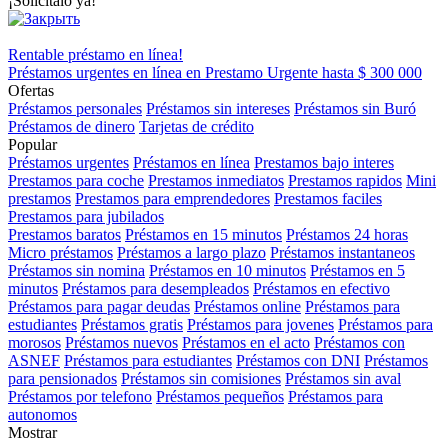
¡Solicítalo ya!
Rentable préstamo en línea!
Préstamos urgentes en línea en Prestamo Urgente hasta
$ 300 000
Ofertas
Préstamos personales
Préstamos sin intereses
Préstamos sin Buró
Préstamos de dinero
Tarjetas de crédito
Popular
Préstamos urgentes
Préstamos en línea
Prestamos bajo interes
Prestamos para coche
Prestamos inmediatos
Prestamos rapidos
Mini
prestamos
Prestamos para emprendedores
Prestamos faciles
Prestamos para jubilados
Prestamos baratos
Préstamos en 15 minutos
Préstamos 24 horas
Micro préstamos
Préstamos a largo plazo
Préstamos instantaneos
Préstamos sin nomina
Préstamos en 10 minutos
Préstamos en 5
minutos
Préstamos para desempleados
Préstamos en efectivo
Préstamos para pagar deudas
Préstamos online
Préstamos para
estudiantes
Préstamos gratis
Préstamos para jovenes
Préstamos para
morosos
Préstamos nuevos
Préstamos en el acto
Préstamos con
ASNEF
Préstamos para estudiantes
Préstamos con DNI
Préstamos
para pensionados
Préstamos sin comisiones
Préstamos sin aval
Préstamos por telefono
Préstamos pequeños
Préstamos para
autonomos
Mostrar