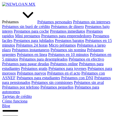
Préstamos
Préstamos personales
Préstamos sin intereses
Préstamos sin buró de crédito
Préstamos de dinero
Prestamos bajo
interes
Prestamos para coche
Prestamos inmediatos
Prestamos
rapidos
Mini prestamos
Prestamos para emprendedores
Prestamos
faciles
Prestamos para jubilados
Prestamos baratos
Préstamos en 15
minutos
Préstamos 24 horas
Micro préstamos
Préstamos a largo
plazo
Préstamos instantaneos
Préstamos sin nomina
Préstamos
urgentes
Préstamos en linea
Préstamos en 10 minutos
Préstamos en
5 minutos
Préstamos para desempleados
Préstamos en efectivo
Préstamos para pagar deudas
Préstamos online
Préstamos para
estudiantes
Préstamos gratis
Préstamos para jovenes
Préstamos para
morosos
Préstamos nuevos
Préstamos en el acto
Préstamos con
ASNEF
Préstamos para estudiantes
Préstamos con DNI
Préstamos
para pensionados
Préstamos sin comisiones
Préstamos sin aval
Préstamos por telefono
Préstamos pequeños
Préstamos para
autonomos
Tarjetas de crédito
Cómo funciona
Blog