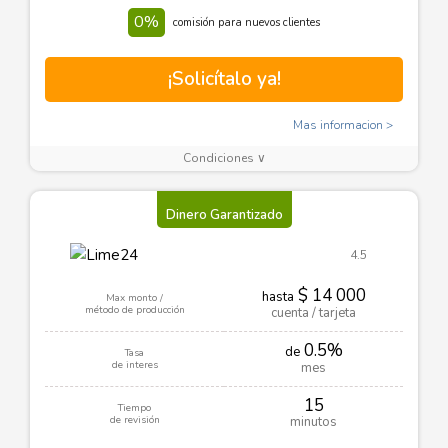
0%
comisión para nuevos clientes
¡Solicítalo ya!
Mas informacion
Condiciones ∨
Dinero Garantizado
4.5
$ 14 000
hasta
Max monto /
método de producción
cuenta / tarjeta
0.5%
de
Tasa
de interes
mes
15
Tiempo
de revisión
minutos