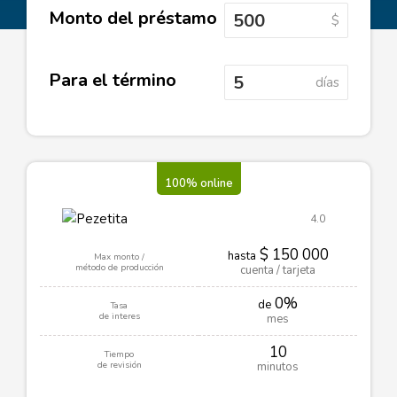
Monto del préstamo
$
Para el término
días
100% online
4.0
$ 150 000
hasta
Max monto /
método de producción
cuenta / tarjeta
0%
de
Tasa
de interes
mes
10
Tiempo
de revisión
minutos