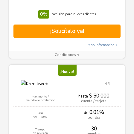
0%
comisión para nuevos clientes
¡Solicítalo ya!
Mas informacion
Condiciones ∨
¡Nuevo!
4.5
$ 50 000
hasta
Max monto /
método de producción
cuenta / tarjeta
0.01%
de
Tasa
de interes
por dia
30
Tiempo
de revisión
minutos