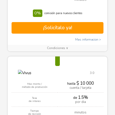
0%
comisión para nuevos clientes
¡Solicítalo ya!
Mas informacion
Condiciones ∨
3.0
$ 10 000
hasta
Max monto /
método de producción
cuenta / tarjeta
1.5%
de
Tasa
de interes
por dia
Tiempo
minutos
de revisión