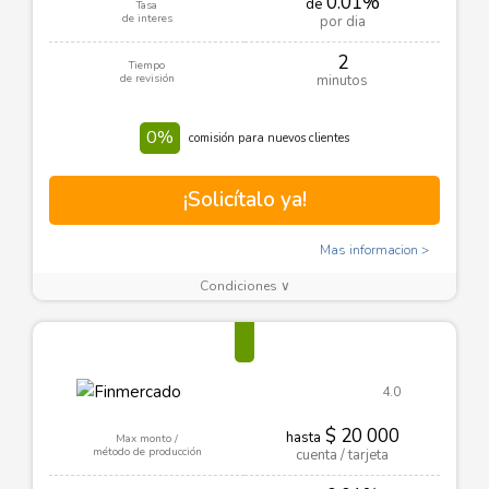
0.01%
de
Tasa
de interes
por dia
2
Tiempo
de revisión
minutos
0%
comisión para nuevos clientes
¡Solicítalo ya!
Mas informacion
Condiciones ∨
4.0
$ 20 000
hasta
Max monto /
método de producción
cuenta / tarjeta