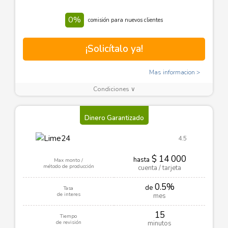
0%
comisión para nuevos clientes
¡Solicítalo ya!
Mas informacion
Condiciones ∨
Dinero Garantizado
4.5
$ 14 000
hasta
Max monto /
método de producción
cuenta / tarjeta
0.5%
de
Tasa
de interes
mes
15
Tiempo
de revisión
minutos