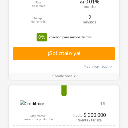
0.01%
de
Tasa
de interes
por dia
2
Tiempo
de revisión
minutos
0%
comisión para nuevos clientes
¡Solicítalo ya!
Mas informacion
Condiciones ∨
4.5
$ 300 000
hasta
Max monto /
método de producción
cuenta / tarjeta