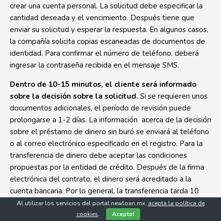
crear una cuenta personal. La solicitud debe especificar la
cantidad deseada y el vencimiento. Después tiene que
enviar su solicitud y esperar la respuesta. En algunos casos,
la compañía solicita copias escaneadas de documentos de
identidad. Para confirmar el número de teléfono, deberá
ingresar la contraseña recibida en el mensaje SMS.
Dentro de 10-15 minutos, el cliente será informado
sobre la decisión sobre la solicitud.
Si se requieren unos
documentos adicionales, el período de revisión puede
prolongarse a 1-2 días. La información acerca de la decisión
sobre el préstamo de dinero sin buró se enviará al teléfono
o al correo electrónico especificado en el registro. Para la
transferencia de dinero debe aceptar las condiciones
propuestas por la entidad de crédito. Después de la firma
electrónica del contrato, el dinero será acreditado a la
cuenta bancaria. Por lo general, la transferencia tarda 10
minutos, pero debido a las características del sistema
Al utilizar los servicios del portal newloan.mx,
acepta la política de
bancario, es posible un retraso de hasta 2 días.
cookies
.
Acepto!