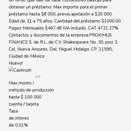
sin tener que salir de casa. Condiciones básicas para
obtener un préstamo: Max importe para el primer
préstamo hasta $8 000, previa apelación a $20 000.
Edad de 21 a 75 años. Cantidad del préstamo $1000.00
Pagos Mensuales $467.48 IVA incluido. CAT 4721.27%
Contactos y documentos de la empresa:PROXIMUS
FINANCE S. de R.L. de C.V. Shakespeare No. 30, piso 3,
Col. Nueva Anzures, Del. Miguel Hidalgo, CP. 11590,
Ciudad de México
Nuevo!
4.0
Max monto /
método de producción
hasta
$ 100 000
cuenta / tarjeta
Tasa
de interes
de
0.01%