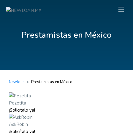
Prestamistas en México
Newloan
»
Prestamistas en México
Pezetita
¡Solicítalo ya!
AskRobin
¡Solicítalo ya!